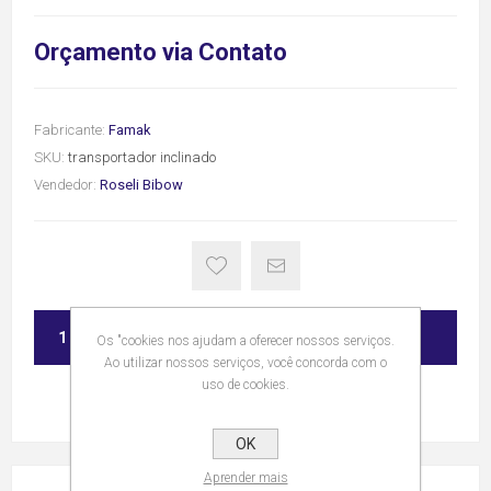
Orçamento via Contato
Fabricante:
Famak
SKU:
transportador inclinado
Vendedor:
Roseli Bibow
ADICIONAR
Os "cookies nos ajudam a oferecer nossos serviços.
Ao utilizar nossos serviços, você concorda com o
uso de cookies.
OK
Aprender mais