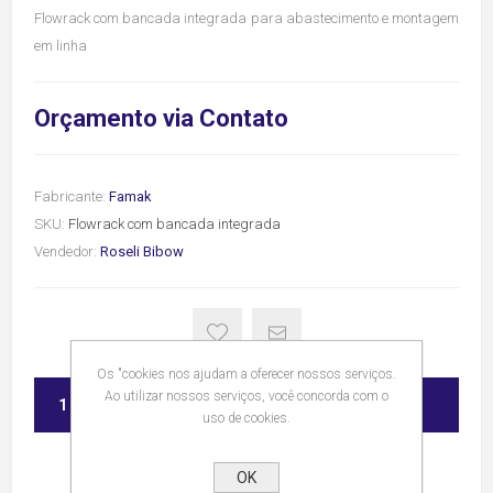
Flowrack com bancada integrada para abastecimento e montagem
em linha
Orçamento via Contato
Fabricante:
Famak
SKU:
Flowrack com bancada integrada
Vendedor:
Roseli Bibow
Os "cookies nos ajudam a oferecer nossos serviços.
Ao utilizar nossos serviços, você concorda com o
ADICIONAR
uso de cookies.
OK