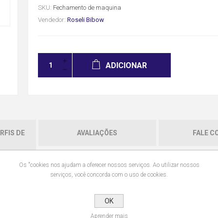
SKU:
Fechamento de maquina
Vendedor:
Roseli Bibow
ADICIONAR
RFIS DE
AVALIAÇÕES
FALE C
Os "cookies nos ajudam a oferecer nossos serviços. Ao utilizar nossos
serviços, você concorda com o uso de cookies.
rfil de alumínio estrutural.
OK
Aprender mais