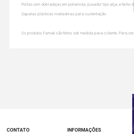
Portas com dobradiças em poliamida, puxador tipo alça, e fecho d
Sapatas plásticas niveladoras para sustentação.
Os produtos Famak são feitos sob medida para o cliente. Para cota
CONTATO
INFORMAÇÕES