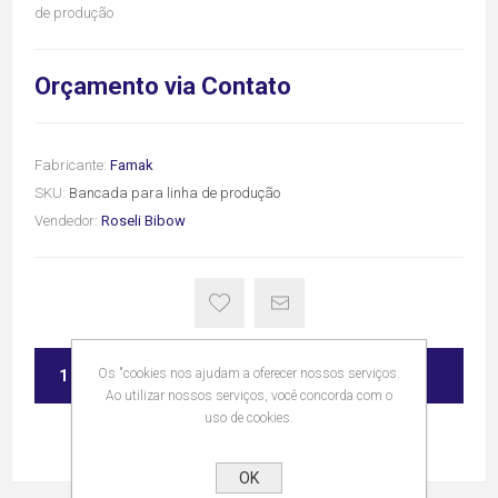
de produção
Orçamento via Contato
Fabricante:
Famak
SKU:
Bancada para linha de produção
Vendedor:
Roseli Bibow
ADICIONAR
Os "cookies nos ajudam a oferecer nossos serviços.
Ao utilizar nossos serviços, você concorda com o
uso de cookies.
OK