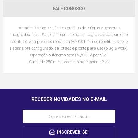
FALE CONOSCO
Atuador elétrico econômico com fuso de esferas e sensores
integrados. Inclui Edge Unit, com memória integrada e cabeamento
facilitado. Alta precisão mecânica (+/- 0,01 mm de repetibilidade) e
sistema pré-configurado, calibrado e pronto para uso (plug & work).
Operação autônoma sem PC/CLP é possível.
Curso de 250 mm, força nominal máxima 2 kN
RECEBER NOVIDADES NO E-MAIL
INSCREVER-SE!