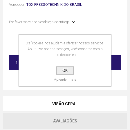
Vendedor:
TOX PRESSOTECHNIK DO BRASIL
Por favor selecione o endereço de entrega
Os "cookies nos ajudam a oferecer nossos serviços.
Ao utilizar nossos serviços, você concorda com o
uso de cookies.
ADICIONAR
OK
Aprender mais
VISÃO GERAL
AVALIAÇÕES